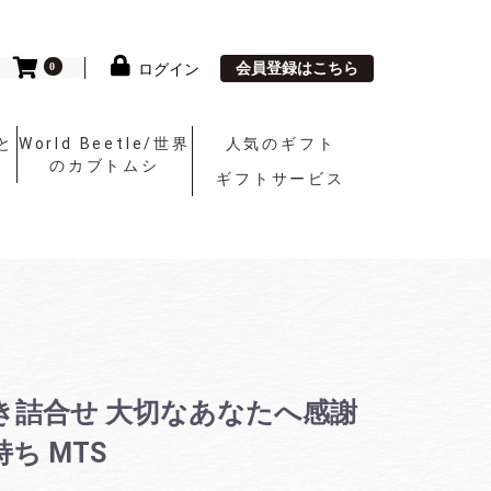
会員登録はこちら
ログイン
0
と
World Beetle/世界
人気のギフト
のカブトムシ
ギフトサービス
とん
World Beetle/世界
まくら他
敷ふとん
掛ふとん
のカブトムシ
き詰合せ 大切なあなたへ感謝
ち MTS