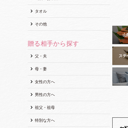
タオル
その他
山
贈る相手から探す
ステ
父・夫
母・妻
女性の方へ
男性の方へ
祖父・祖母
特別な方へ
〜¥2