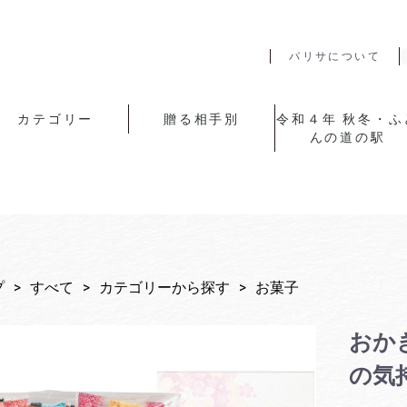
パリサについて
カテゴリー
贈る相手別
令和４年 秋冬・ふ
んの道の駅
山陰のギフト
お菓子
時計
コーヒー
お茶
ジュース
石鹸・洗剤・入浴剤
災害グッズ
カタログギフト
家電・ヘルスケア
アピデ歳暮
山陰のお歳暮
タオル
その他
父・夫
母・妻
女性の方へ
男性の方へ
祖父・祖母
特別な方へ
人気のギフト
令和4年 秋冬･ふ
の道の駅
プ
>
すべて
>
カテゴリーから探す
>
お菓子
おか
の気持