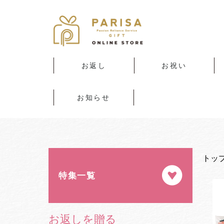
お返し
お祝い
出産内祝い
結婚内祝い
香典返し・法要引き出
新築・引っ越し内祝い
快気内祝い
入園・入学内祝い
カタログギフト(エラ
カタログギフト(奏)
出産お祝い
結婚お祝い
新築・引っ越し
ビジネス
入園・入学のお祝い
カタログギフト(エラ
記念品
物
ボッカ)
ボッカ)
お知らせ
トッ
特集一覧
お返しを贈る