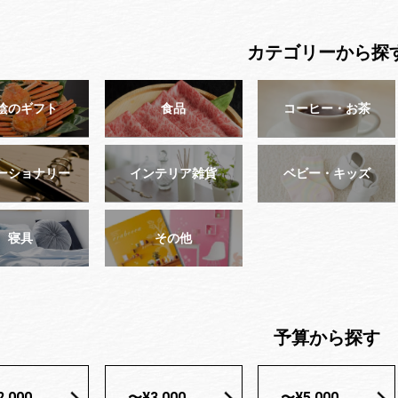
カテゴリーから探
陰のギフト
食品
コーヒー・お茶
ーショナリー
インテリア雑貨
ベビー・キッズ
寝具
その他
予算から探す
,000
〜¥3,000
〜¥5,000