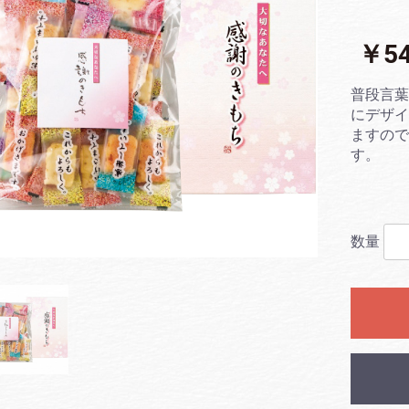
￥5
普段言
にデザ
ますの
す。
数量