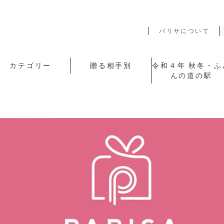
パリサについて
カテゴリー
贈る相手別
令和４年 秋冬・ふ
んの道の駅
山陰のギフト
お菓子
時計
コーヒー
お茶
ジュース
石鹸・洗剤・入浴剤
災害グッズ
カタログギフト
家電・ヘルスケア
アピデ歳暮
山陰のお歳暮
タオル
その他
父・夫
母・妻
女性の方へ
男性の方へ
祖父・祖母
特別な方へ
人気のギフト
令和4年 秋冬･ふ
の道の駅