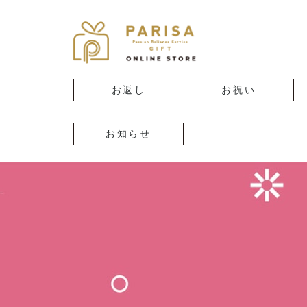
お返し
お祝い
出産内祝い
結婚内祝い
香典返し・法要引き出
新築・引っ越し内祝い
快気内祝い
入園・入学内祝い
カタログギフト(エラ
カタログギフト(奏)
出産お祝い
結婚お祝い
新築・引っ越し
ビジネス
入園・入学のお祝い
カタログギフト(エラ
記念品
物
ボッカ)
ボッカ)
お知らせ