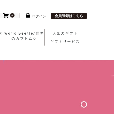
会員登録はこちら
ログイン
0
と
World Beetle/世界
人気のギフト
のカブトムシ
ギフトサービス
とん
World Beetle/世界
まくら他
敷ふとん
掛ふとん
のカブトムシ