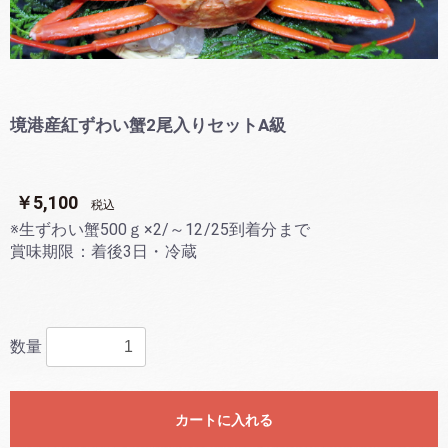
境港産紅ずわい蟹2尾入りセットA級
￥5,100
税込
※生ずわい蟹500ｇ×2/～12/25到着分まで
賞味期限：着後3日・冷蔵
数量
カートに入れる