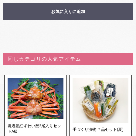
お気に入りに追加
同じカテゴリの人気アイテム
境港産紅ずわい蟹2尾入りセッ
手づくり漬物 ７品セット(夏)
トA級