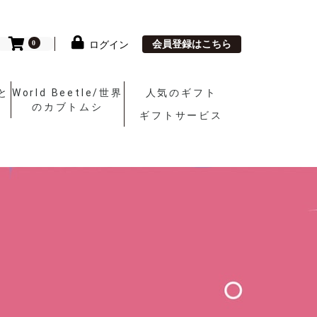
会員登録はこちら
ログイン
0
と
World Beetle/世界
人気のギフト
のカブトムシ
ギフトサービス
とん
World Beetle/世界
まくら他
敷ふとん
掛ふとん
のカブトムシ