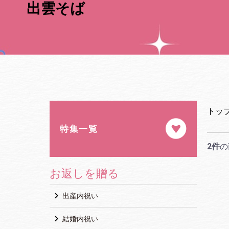
出雲そば
トッ
特集一覧
2件
の
お返しを贈る
出産内祝い
結婚内祝い