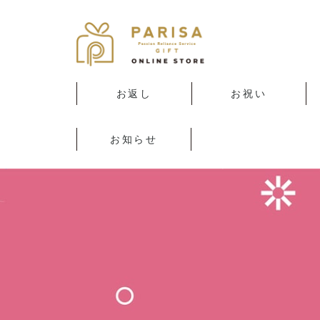
お返し
お祝い
出産内祝い
結婚内祝い
香典返し・法要引き出
新築・引っ越し内祝い
快気内祝い
入園・入学内祝い
カタログギフト(エラ
カタログギフト(奏)
出産お祝い
結婚お祝い
新築・引っ越し
ビジネス
入園・入学のお祝い
カタログギフト(エラ
記念品
物
ボッカ)
ボッカ)
お知らせ