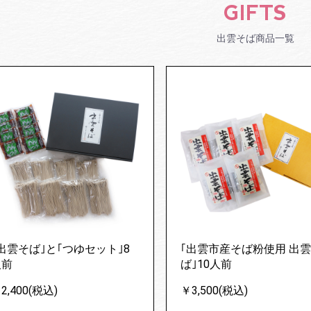
GIFTS
出雲そば商品一覧
出雲そば｣と｢つゆセット｣8
｢出雲市産そば粉使用 出
人前
ば｣10人前
2,400(税込)
￥3,500(税込)