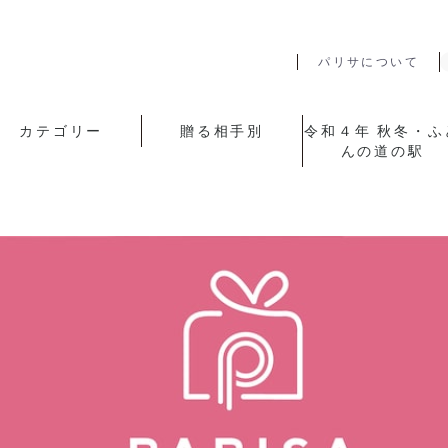
パリサについて
カテゴリー
贈る相手別
令和４年 秋冬・ふ
んの道の駅
山陰のギフト
お菓子
時計
コーヒー
お茶
ジュース
石鹸・洗剤・入浴剤
災害グッズ
カタログギフト
家電・ヘルスケア
アピデ歳暮
山陰のお歳暮
タオル
その他
父・夫
母・妻
女性の方へ
男性の方へ
祖父・祖母
特別な方へ
人気のギフト
令和4年 秋冬･ふ
の道の駅